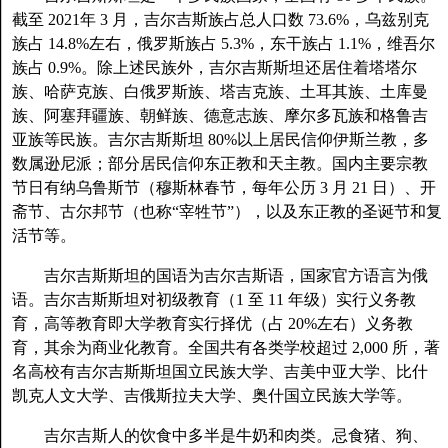
截至 2021年 3 月，吉尔吉斯族占总人口数 73.6%，乌兹别克
族占 14.8%左右，俄罗斯族占 5.3%，东干族占 1.1%，维吾尔
族占 0.9%。除上述民族外，吉尔吉斯斯坦还居住着塔塔尔
族、哈萨克族、白俄罗斯族、塔吉克族、土耳其族、土库曼
族、阿塞拜疆族、朝鲜族、德意志族、摩尔多瓦族和格鲁吉
亚族等民族。吉尔吉斯斯坦 80%以上居民信仰伊斯兰教，多
数属逊尼派；部分居民信仰东正教和天主教。国内主要宗教
节日有纳乌鲁斯节（穆斯林春节，每年公历 3 月 21 日）、开
斋节、古尔邦节（也称“宰牲节”），以及东正教的圣诞节和复
活节等。
吉尔吉斯斯坦的国语为吉尔吉斯语，国家官方语言为俄
语。吉尔吉斯斯坦对初级教育（1 至 11 年级）实行义务教
育，高等教育即大学教育实行择优（占 20%左右）义务教
育，其余为商业化教育。全国共有各类学校超过 2,000 所，著
名高校有吉尔吉斯斯坦国立民族大学、吉美中亚大学、比什
凯克人文大学、吉俄斯拉夫大学、奥什国立民族大学等。
吉尔吉斯人的饮食中多半是牛奶和肉类。忌食猪、狗、