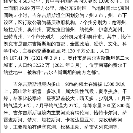
线全长 4,503 公里，其中与中国的共同边界长 1,096 公里。国
土面积 19.99 万平方公里。地处东6 时区，当地时间比北京时
间晚 2 小时。吉尔吉斯斯坦全国划分为 7 州 2 市，州、市下
设区，区行政公署为基层政府机构。7 个州分别为：楚河州、
塔拉斯州、奥什州、贾拉拉巴德州、纳伦州、伊塞克湖州、
巴特肯州。2 个市分别为：比什凯克市和奥什市。其中，比什
凯克市是吉尔吉斯斯坦的首都，全国政治、经济、文化、科
学中心，主要的交通枢纽,面积 130 平方公里，人口
约 107.41 万（2021 年 3 月）。奥什市是吉尔吉斯斯坦第二大
城市，人口约 32.22 万（2021 年 3 月），位于南部的费尔干
纳盆地中，被称作“吉尔吉斯斯坦的南方之都”。
吉尔吉斯斯坦境内多山，90%的领土在海拔 1,500 米以
上，高山常年积雪，多冰川，属大陆性气候，夏季炎热、干
燥，冬季比较寒冷，昼夜温差较大，晴天多，少刮风，1 月平
均气温为-6℃，7 月平均气温为 27℃。年降水量 200 至 800 毫
米。吉尔吉斯斯坦境内主要河流有纳伦河、恰特卡尔河、萨
雷查斯河、楚河、塔拉斯河、卡拉达里亚河、克孜勒苏河
等，主要湖泊有伊塞克湖、松格里湖、萨雷切列克湖等。