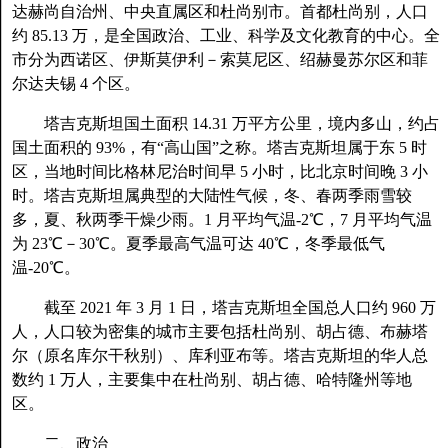
达赫尚自治州、中央直属区和杜尚别市。首都杜尚别，人口
约 85.13 万，是全国政治、工业、科学及文化教育的中心。全
市分为西诺区、伊斯莫伊利－索莫尼区、绍赫曼苏尔区和菲
尔达夫锡 4 个区。
塔吉克斯坦国土面积 14.31 万平方公里，境内多山，约占
国土面积的 93%，有“高山国”之称。塔吉克斯坦属于东 5 时
区，当地时间比格林尼治时间早 5 小时，比北京时间晚 3 小
时。塔吉克斯坦属典型的大陆性气候，冬、春两季雨雪较
多，夏、秋两季干燥少雨。1 月平均气温-2℃，7 月平均气温
为 23℃－30℃。夏季最高气温可达 40℃，冬季最低气
温-20℃。
截至 2021 年 3 月 1 日，塔吉克斯坦全国总人口约 960 万
人，人口较为密集的城市主要包括杜尚别、胡占德、布赫塔
尔（原名库尔干秋别）、库利亚布等。塔吉克斯坦的华人总
数约 1 万人，主要集中在杜尚别、胡占德、哈特隆州等地
区。
二、政治