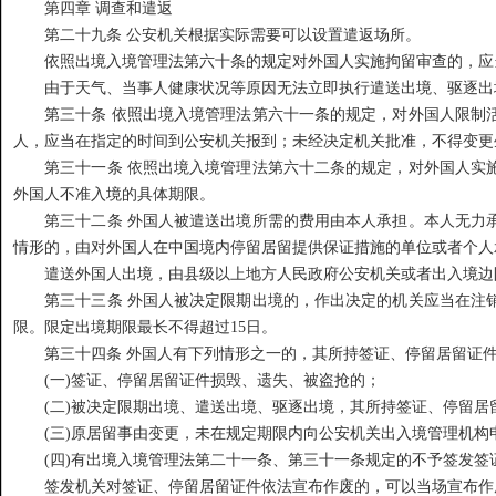
第四章 调查和遣返
第二十九条 公安机关根据实际需要可以设置遣返场所。
依照出境入境管理法第六十条的规定对外国人实施拘留审查的，应当
由于天气、当事人健康状况等原因无法立即执行遣送出境、驱逐出境
第三十条 依照出境入境管理法第六十一条的规定，对外国人限制活
人，应当在指定的时间到公安机关报到；未经决定机关批准，不得变更
第三十一条 依照出境入境管理法第六十二条的规定，对外国人实施
外国人不准入境的具体期限。
第三十二条 外国人被遣送出境所需的费用由本人承担。本人无力承
情形的，由对外国人在中国境内停留居留提供保证措施的单位或者个人
遣送外国人出境，由县级以上地方人民政府公安机关或者出入境边
第三十三条 外国人被决定限期出境的，作出决定的机关应当在注销
限。限定出境期限最长不得超过15日。
第三十四条 外国人有下列情形之一的，其所持签证、停留居留证件
(一)签证、停留居留证件损毁、遗失、被盗抢的；
(二)被决定限期出境、遣送出境、驱逐出境，其所持签证、停留居
(三)原居留事由变更，未在规定期限内向公安机关出入境管理机构
(四)有出境入境管理法第二十一条、第三十一条规定的不予签发签
签发机关对签证、停留居留证件依法宣布作废的，可以当场宣布作