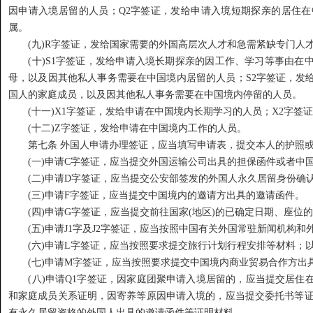
因申请入境居留的人员；Q2字签证，发给申请入境短期探亲的居住
属。
(九)R字签证，发给国家需要的外国高层次人才和急需紧缺专门人
(十)S1字签证，发给申请入境长期探亲的因工作、学习等事由在中
母，以及因其他私人事务需要在中国境内居留的人员；S2字签证，发
国人的家庭成员，以及因其他私人事务需要在中国境内停留的人员。
(十一)X1字签证，发给申请在中国境内长期学习的人员；X2字签
(十二)Z字签证，发给申请在中国境内工作的人员。
第七条 外国人申请办理签证，应当填写申请表，提交本人的护照或
(一)申请C字签证，应当提交外国运输公司出具的担保函件或者中
(二)申请D字签证，应当提交公安部签发的外国人永久居留身份确
(三)申请F字签证，应当提交中国境内的邀请方出具的邀请函件。
(四)申请G字签证，应当提交前往国家(地区)的已确定日期、座位的
(五)申请J1字及J2字签证，应当按照中国有关外国常驻新闻机构和
(六)申请L字签证，应当按照要求提交旅行计划行程安排等材料；
(七)申请M字签证，应当按照要求提交中国境内商业贸易合作方出
(八)申请Q1字签证，因家庭团聚申请入境居留的，应当提交居住
和家庭成员关系证明，因寄养等原因申请入境的，应当提交委托书等证
有永久居留资格的外国人出具的邀请函件等证明材料。