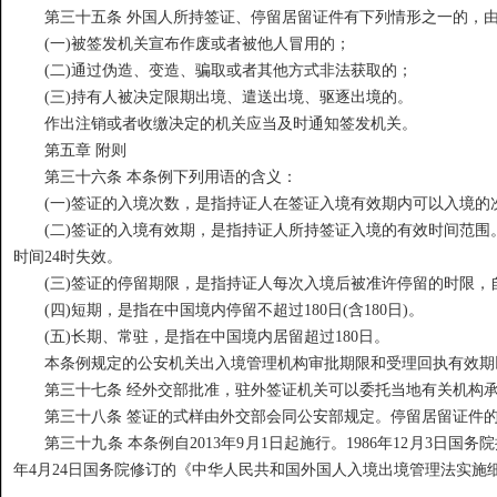
第三十五条 外国人所持签证、停留居留证件有下列情形之一的，由
(一)被签发机关宣布作废或者被他人冒用的；
(二)通过伪造、变造、骗取或者其他方式非法获取的；
(三)持有人被决定限期出境、遣送出境、驱逐出境的。
作出注销或者收缴决定的机关应当及时通知签发机关。
第五章 附则
第三十六条 本条例下列用语的含义：
(一)签证的入境次数，是指持证人在签证入境有效期内可以入境的
(二)签证的入境有效期，是指持证人所持签证入境的有效时间范围
时间24时失效。
(三)签证的停留期限，是指持证人每次入境后被准许停留的时限，
(四)短期，是指在中国境内停留不超过180日(含180日)。
(五)长期、常驻，是指在中国境内居留超过180日。
本条例规定的公安机关出入境管理机构审批期限和受理回执有效期
第三十七条 经外交部批准，驻外签证机关可以委托当地有关机构承
第三十八条 签证的式样由外交部会同公安部规定。停留居留证件的
第三十九条 本条例自2013年9月1日起施行。1986年12月3日国务院批准
年4月24日国务院修订的《中华人民共和国外国人入境出境管理法实施