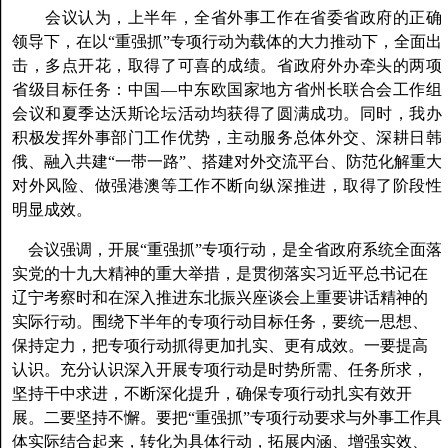
会议认为，上半年，全省外事工作在省委省政府的正确
领导下，在以“重强抓”专项行动为载体的大力推动下，全面出
击，多点开花，取得了可喜的成绩。省政府外办牵头的两项
省级目标任务：中国—中东欧国家地方省州长联合会工作组
会议和夏季达沃斯论坛活动均获得了圆满成功。同时，我办
积极发挥外事部门工作优势，主动服务总体外交、深耕日韩
俄、融入共建“一带一路”、搭建对外交流平台、防范化解重大
对外风险、做强港澳等工作不断向纵深推进，取得了阶段性
明显成效。
会议强调，开展“重强抓”专项行动，是全省政府系统全面落
实党的十九大精神的重大举措，是贯彻落实习近平总书记在
辽宁考察时和在深入推进东北振兴座谈会上重要讲话精神的
实际行动。围绕下半年的专项行动目标任务，要统一思想、
保持定力，把专项行动抓得更加扎实、更有成效。一要提高
认识。充分认识深入开展专项行动是时势所需、任务所求，
坚持干中求进，不断深化提升，确保专项行动扎实有效开
展。二要坚持不懈。要把“重强抓”专项行动要求与外事工作具
体实际结合起来，转化为具体行动，拓展内涵、增强实效、