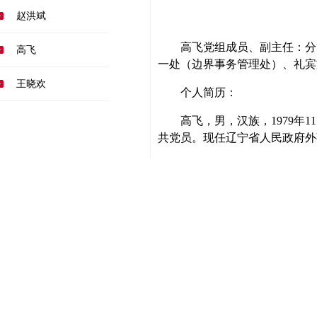
赵洪斌
高飞
党组成员、副主任：分
高飞
一处（边界事务管理处）、礼宾
王晓欢
个人简历：
高飞，男，汉族，
1979
年
11
共党员。现任辽宁省人民政府外