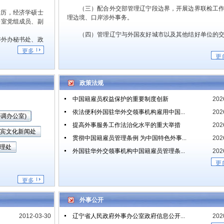
（三）配合外交部管理辽宁段边界，开展边界联检工作
学历，经济学硕士
理边境、口岸涉外事务。
公室党组成员、副
（四）管理辽宁与外国友好城市以及其他结好单位的交
委外办秘书处、政
动，办理对外结好的报批手续。
宾文化新闻处、翻
更多
更
（五）负责以省政府名义举办的大型国际活动的策划、
和联络工作，组织接待来辽宁进行公务活动和外事活动。
学历，文学硕士学
政策法规
室党组成员、副主
（六）拟订并组织实施辽宁礼宾接待工作的规定，负责
宁采访的外国记者和外国驻辽宁的新闻机构和常驻记者的
中国籍雇员权益保护的重要制度创新
202
务。
依法便利外国驻华外交领事机构雇用中国...
202
调办公室)
（七）负责外国驻辽宁领事机构相关业务的协调管理，
提高外事服务工作法治化水平的重大举措
202
领事保护和协助工作。
宾文化新闻处
贯彻中国籍雇员管理条例 为中国特色外事...
202
管理处
（八）负责协调处置涉外案（事）件。
外国驻华外交领事机构中国籍雇员管理条...
202
更
（九）拟订辽宁有关因公出国管理方面的规章制度和工
划，归口管理全省因公出国审核、审批工作。
更多
（十）完成省委、省政府和省委外事工作委员会交办的
任务。
外事公开
2012-03-30
辽宁省人民政府外事办公室政府信息公开...
202