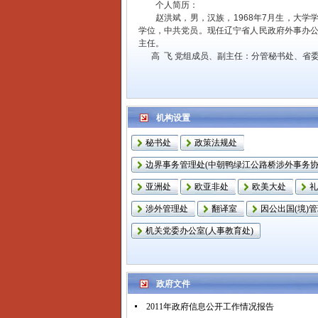
个人简历：
赵洪斌，男，汉族，1968年7月生，大学
学位，中共党员。现任辽宁省人民政府外事办
主任。
高 飞 党组成员、副主任：分管秘书处、省
策法规处、亚洲一处（边界事务管理处）、礼
译室、外事服务中心。
个人简历：
高飞，男，汉族，1979年11月生，研究生
机构设置
位，中共党员。现任辽宁省人民政府外事办公
任。
秘书处
政策法规处
边界事务管理处(中朝鸭绿江公路桥涉外事务协
亚洲处
欧亚非处
欧美大处
礼
涉外管理处
翻译室
因公出国(境)
机关党委办公室(人事教育处)
政府文件
2011年政府信息公开工作情况报告